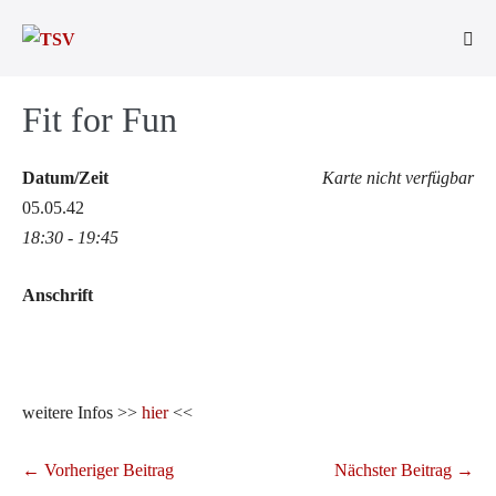
Zum
Inhalt
Men
springen
Scha
Fit for Fun
Datum/Zeit
Karte nicht verfügbar
05.05.42
18:30 - 19:45
Anschrift
weitere Infos >>
hier
<<
Beitragsnavigation
← Vorheriger Beitrag
Nächster Beitrag →