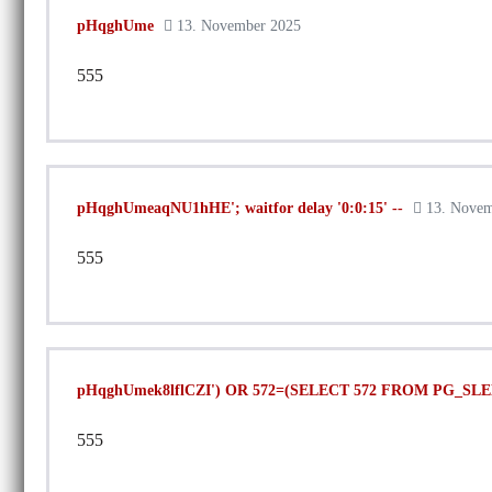
pHqghUme
13. November 2025
555
pHqghUmeaqNU1hHE'; waitfor delay '0:0:15' --
13. Novem
555
pHqghUmek8lflCZI') OR 572=(SELECT 572 FROM PG_SLEE
555