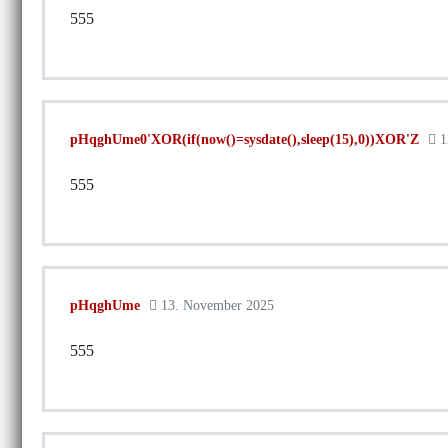
555
pHqghUme0'XOR(if(now()=sysdate(),sleep(15),0))XOR'Z
1
555
pHqghUme
13. November 2025
555