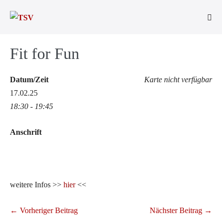
Zum
Inhalt
Men
springen
Scha
Fit for Fun
Datum/Zeit
Karte nicht verfügbar
17.02.25
18:30 - 19:45
Anschrift
weitere Infos >>
hier
<<
Beitragsnavigation
← Vorheriger Beitrag
Nächster Beitrag →