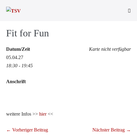
Zum
Inhalt
Men
springen
Scha
Fit for Fun
Datum/Zeit
Karte nicht verfügbar
05.04.27
18:30 - 19:45
Anschrift
weitere Infos >>
hier
<<
Beitragsnavigation
← Vorheriger Beitrag
Nächster Beitrag →