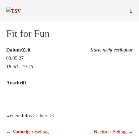
Zum
Inhalt
Men
springen
Scha
Fit for Fun
Datum/Zeit
Karte nicht verfügbar
03.05.27
18:30 - 19:45
Anschrift
weitere Infos >>
hier
<<
Beitragsnavigation
← Vorheriger Beitrag
Nächster Beitrag →