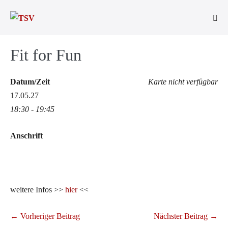
Zum
Inhalt
Men
springen
Scha
Fit for Fun
Datum/Zeit
Karte nicht verfügbar
17.05.27
18:30 - 19:45
Anschrift
weitere Infos >>
hier
<<
Beitragsnavigation
← Vorheriger Beitrag
Nächster Beitrag →