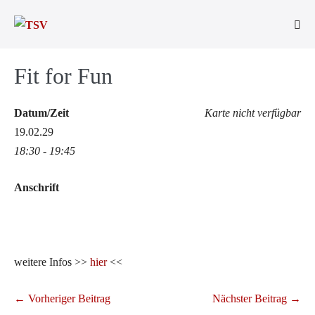
Zum
Inhalt
Men
springen
Scha
Fit for Fun
Datum/Zeit
Karte nicht verfügbar
19.02.29
18:30 - 19:45
Anschrift
weitere Infos >>
hier
<<
Beitragsnavigation
← Vorheriger Beitrag
Nächster Beitrag →