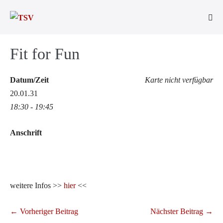
Zum
Inhalt
Men
springen
Scha
Fit for Fun
Datum/Zeit
Karte nicht verfügbar
20.01.31
18:30 - 19:45
Anschrift
weitere Infos >>
hier
<<
Beitragsnavigation
← Vorheriger Beitrag
Nächster Beitrag →