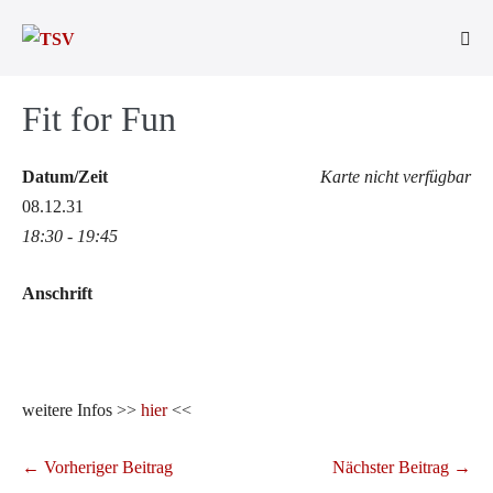
Zum
Inhalt
Men
springen
Scha
Fit for Fun
Datum/Zeit
Karte nicht verfügbar
08.12.31
18:30 - 19:45
Anschrift
weitere Infos >>
hier
<<
Beitragsnavigation
← Vorheriger Beitrag
Nächster Beitrag →