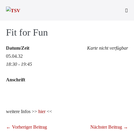
Zum
Inhalt
Men
springen
Scha
Fit for Fun
Datum/Zeit
Karte nicht verfügbar
05.04.32
18:30 - 19:45
Anschrift
weitere Infos >>
hier
<<
Beitragsnavigation
← Vorheriger Beitrag
Nächster Beitrag →