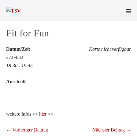
Zum
Inhalt
Men
springen
Scha
Fit for Fun
Datum/Zeit
Karte nicht verfügbar
27.09.32
18:30 - 19:45
Anschrift
weitere Infos >>
hier
<<
Beitragsnavigation
← Vorheriger Beitrag
Nächster Beitrag →