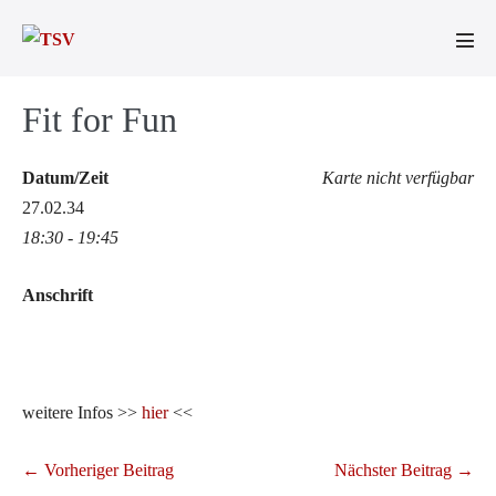
Zum
Inhalt
Men
springen
Scha
Fit for Fun
Datum/Zeit
Karte nicht verfügbar
27.02.34
18:30 - 19:45
Anschrift
weitere Infos >>
hier
<<
Beitragsnavigation
← Vorheriger Beitrag
Nächster Beitrag →