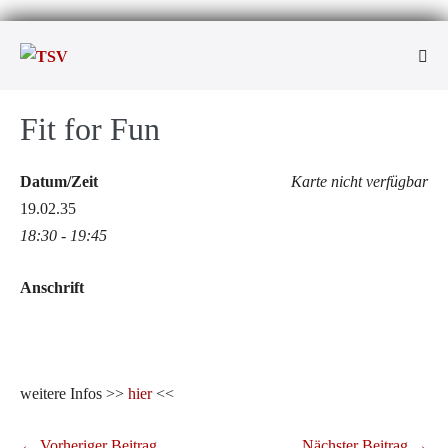
Zum
Inhalt
Men
springen
Scha
Fit for Fun
Datum/Zeit
Karte nicht verfügbar
19.02.35
18:30 - 19:45
Anschrift
weitere Infos >>
hier
<<
Beitragsnavigation
← Vorheriger Beitrag
Nächster Beitrag →