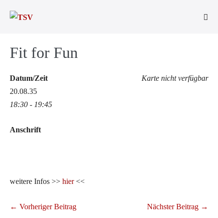
Zum
Inhalt
Men
springen
Scha
Fit for Fun
Datum/Zeit
Karte nicht verfügbar
20.08.35
18:30 - 19:45
Anschrift
weitere Infos >>
hier
<<
Beitragsnavigation
← Vorheriger Beitrag
Nächster Beitrag →