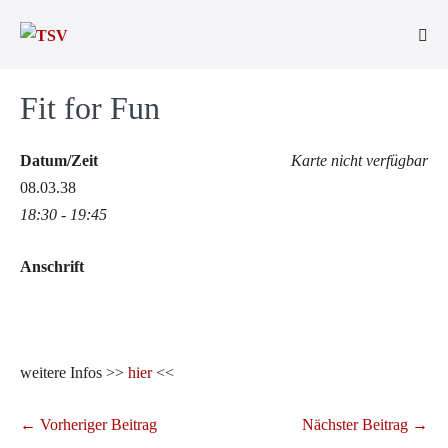
Zum
Inhalt
Men
springen
Scha
Fit for Fun
Datum/Zeit
Karte nicht verfügbar
08.03.38
18:30 - 19:45
Anschrift
weitere Infos >>
hier
<<
Beitragsnavigation
← Vorheriger Beitrag
Nächster Beitrag →