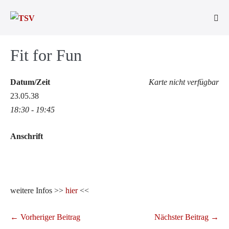
Zum
Inhalt
Men
springen
Scha
Fit for Fun
Datum/Zeit
Karte nicht verfügbar
23.05.38
18:30 - 19:45
Anschrift
weitere Infos >>
hier
<<
Beitragsnavigation
← Vorheriger Beitrag
Nächster Beitrag →