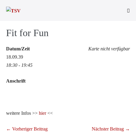
Zum
Inhalt
Men
springen
Scha
Fit for Fun
Datum/Zeit
Karte nicht verfügbar
18.09.39
18:30 - 19:45
Anschrift
weitere Infos >>
hier
<<
Beitragsnavigation
← Vorheriger Beitrag
Nächster Beitrag →