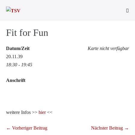
Zum
Inhalt
Men
springen
Scha
Fit for Fun
Datum/Zeit
Karte nicht verfügbar
20.11.39
18:30 - 19:45
Anschrift
weitere Infos >>
hier
<<
Beitragsnavigation
← Vorheriger Beitrag
Nächster Beitrag →