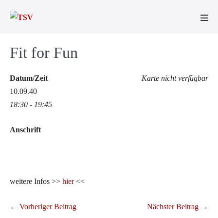
Zum
Inhalt
Men
springen
Scha
Fit for Fun
Datum/Zeit
Karte nicht verfügbar
10.09.40
18:30 - 19:45
Anschrift
weitere Infos >>
hier
<<
Beitragsnavigation
← Vorheriger Beitrag
Nächster Beitrag →