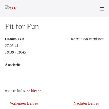
Zum
Inhalt
Men
springen
Scha
Fit for Fun
Datum/Zeit
Karte nicht verfügbar
27.05.41
18:30 - 19:45
Anschrift
weitere Infos >>
hier
<<
Beitragsnavigation
← Vorheriger Beitrag
Nächster Beitrag →