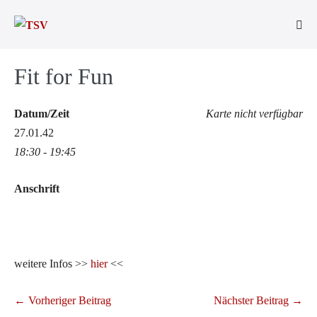
Zum
Inhalt
Men
springen
Scha
Fit for Fun
Datum/Zeit
Karte nicht verfügbar
27.01.42
18:30 - 19:45
Anschrift
weitere Infos >>
hier
<<
Beitragsnavigation
← Vorheriger Beitrag
Nächster Beitrag →