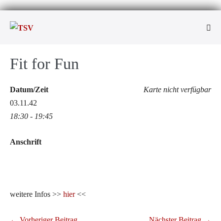
Zum
Inhalt
Men
springen
Scha
Fit for Fun
Datum/Zeit
Karte nicht verfügbar
03.11.42
18:30 - 19:45
Anschrift
weitere Infos >>
hier
<<
Beitragsnavigation
← Vorheriger Beitrag
Nächster Beitrag →