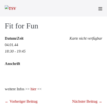
Zum
Inhalt
Men
springen
Scha
Fit for Fun
Datum/Zeit
Karte nicht verfügbar
04.01.44
18:30 - 19:45
Anschrift
weitere Infos >>
hier
<<
Beitragsnavigation
← Vorheriger Beitrag
Nächster Beitrag →