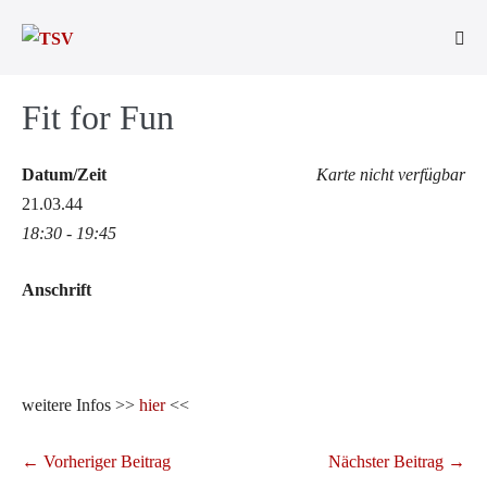
Zum
Inhalt
Men
springen
Scha
Fit for Fun
Datum/Zeit
Karte nicht verfügbar
21.03.44
18:30 - 19:45
Anschrift
weitere Infos >>
hier
<<
Beitragsnavigation
← Vorheriger Beitrag
Nächster Beitrag →