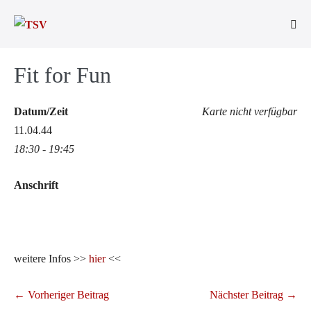
Zum
Inhalt
Men
springen
Scha
Fit for Fun
Datum/Zeit
Karte nicht verfügbar
11.04.44
18:30 - 19:45
Anschrift
weitere Infos >>
hier
<<
Beitragsnavigation
← Vorheriger Beitrag
Nächster Beitrag →