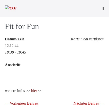
Zum
Inhalt
Men
springen
Scha
Fit for Fun
Datum/Zeit
Karte nicht verfügbar
12.12.44
18:30 - 19:45
Anschrift
weitere Infos >>
hier
<<
Beitragsnavigation
← Vorheriger Beitrag
Nächster Beitrag →