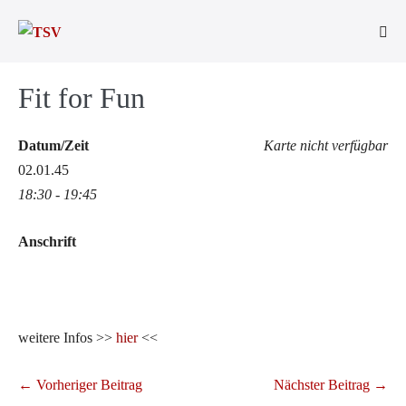
Zum
Inhalt
Men
springen
Scha
Fit for Fun
Datum/Zeit
Karte nicht verfügbar
02.01.45
18:30 - 19:45
Anschrift
weitere Infos >>
hier
<<
Beitragsnavigation
← Vorheriger Beitrag
Nächster Beitrag →