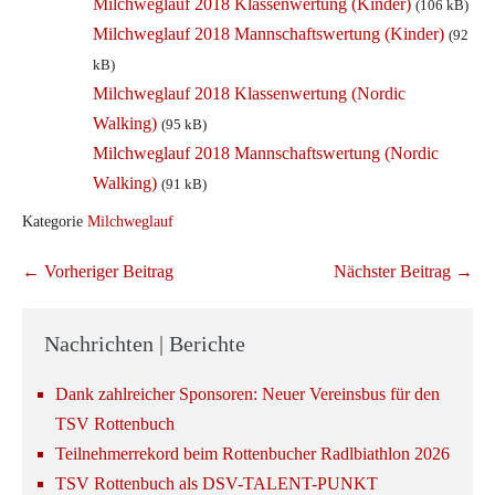
Milchweglauf 2018 Klassenwertung (Kinder)
(106 kB)
Milchweglauf 2018 Mannschaftswertung (Kinder)
(92
kB)
Milchweglauf 2018 Klassenwertung (Nordic
Walking)
(95 kB)
Milchweglauf 2018 Mannschaftswertung (Nordic
Walking)
(91 kB)
Kategorie
Milchweglauf
Beitragsnavigation
← Vorheriger Beitrag
Nächster Beitrag →
Nachrichten | Berichte
Dank zahlreicher Sponsoren: Neuer Vereinsbus für den
TSV Rottenbuch
Teilnehmerrekord beim Rottenbucher Radlbiathlon 2026
TSV Rottenbuch als DSV-TALENT-PUNKT