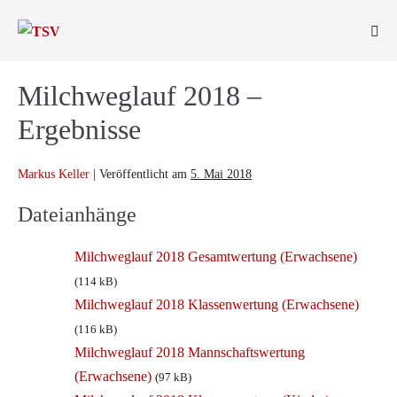
Zum
Inhalt
Men
springen
Scha
Milchweglauf 2018 –
Ergebnisse
Markus Keller
|
Veröffentlicht am
5. Mai 2018
Dateianhänge
Milchweglauf 2018 Gesamtwertung (Erwachsene)
(114 kB)
Milchweglauf 2018 Klassenwertung (Erwachsene)
(116 kB)
Milchweglauf 2018 Mannschaftswertung
(Erwachsene)
(97 kB)