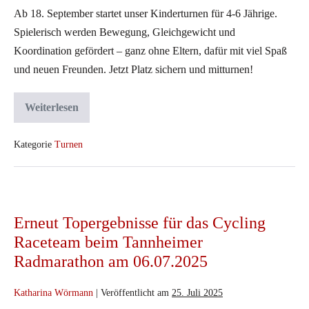
Ab 18. September startet unser Kinderturnen für 4-6 Jährige.
Spielerisch werden Bewegung, Gleichgewicht und
Koordination gefördert – ganz ohne Eltern, dafür mit viel Spaß
und neuen Freunden. Jetzt Platz sichern und mitturnen!
Weiterlesen
Kinderturnen
beim
TSV
–
Kategorie
Turnen
Jetzt
anmelden!
Erneut
Topergebnisse
Erneut Topergebnisse für das Cycling
für
Raceteam beim Tannheimer
das
Radmarathon am 06.07.2025
Cycling
Raceteam
Katharina Wörmann
|
Veröffentlicht am
25. Juli 2025
beim