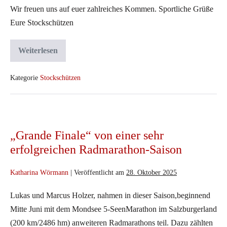
Wir freuen uns auf euer zahlreiches Kommen. Sportliche Grüße
Eure Stockschützen
Weiterlesen
Jahreshauptversammlung
der
Stockschützen
am
Kategorie
Stockschützen
09.04.2026
„Grande
Finale“
„Grande Finale“ von einer sehr
von
erfolgreichen Radmarathon-Saison
einer
sehr
Katharina Wörmann
|
Veröffentlicht am
28. Oktober 2025
erfolgreichen
Radmarathon-
Lukas und Marcus Holzer, nahmen in dieser Saison,beginnend
Saison
Mitte Juni mit dem Mondsee 5-SeenMarathon im Salzburgerland
(200 km/2486 hm) anweiteren Radmarathons teil. Dazu zählten