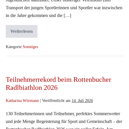
Transport der jungen Sportlerinnen und Sportler war inzwischen
in die Jahre gekommen und die […]
Weiterlesen
Dank
zahlreicher
Sponsoren:
Neuer
Kategorie
Sonstiges
Vereinsbus
für
den
TSV
Teilnehmerrekord
Rottenbuch
beim
Teilnehmerrekord beim Rottenbucher
Rottenbucher
Radlbiathlon 2026
Radlbiathlon
2026
Katharina Wörmann
|
Veröffentlicht am
14. Juli 2026
130 Teilnehmerinnen und Teilnehmer, perfektes Sommerwetter
und jede Menge Begeisterung für Sport und Gemeinschaft – der