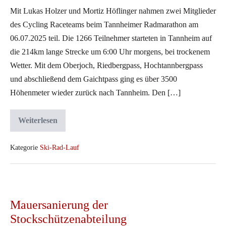
Tannheimer
Mit Lukas Holzer und Mortiz Höflinger nahmen zwei Mitglieder
Radmarathon
des Cycling Raceteams beim Tannheimer Radmarathon am
am
06.07.2025 teil. Die 1266 Teilnehmer starteten in Tannheim auf
06.07.2025
die 214km lange Strecke um 6:00 Uhr morgens, bei trockenem
Wetter. Mit dem Oberjoch, Riedbergpass, Hochtannbergpass
und abschließend dem Gaichtpass ging es über 3500
Höhenmeter wieder zurück nach Tannheim. Den […]
Weiterlesen
Erneut
Topergebnisse
für
das
Kategorie
Ski-Rad-Lauf
Cycling
Raceteam
beim
Tannheimer
Mauersanierung
Radmarathon
der
am
Mauersanierung der
06.07.2025
Stockschützenabteilung
Stockschützenabteilung