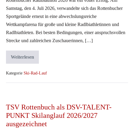
Rottenbucher Radlbiathlon 2026 war ein voller Erfolg. Am
Samstag, den 4. Juli 2026, verwandelte sich das Rottenbucher
Sportgelände erneut in eine abwechslungsreiche
Wettkampfarena für große und kleine Radlbiathletinnen und
Radlbiathleten. Bei besten Bedingungen, einer anspruchsvollen
Strecke und zahlreichen Zuschauerinnen, […]
Weiterlesen
Teilnehmerrekord
beim
Rottenbucher
Radlbiathlon
Kategorie
Ski-Rad-Lauf
2026
TSV
Rottenbuch
TSV Rottenbuch als DSV-TALENT-
als
PUNKT Skilanglauf 2026/2027
DSV-
ausgezeichnet
TALENT-
PUNKT