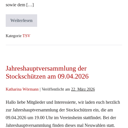
sowie dem […]
Weiterlesen
Jahreshauptversammlung
des
TSV
am
Kategorie
TSV
28.03.2026
–
Rückblick
auf
Jahreshauptversammlung
ein
der
erfolgreiches
Jahreshauptversammlung der
Vereinsjahr
Stockschützen
Stockschützen am 09.04.2026
am
09.04.2026
Katharina Wörmann
|
Veröffentlicht am
22. März 2026
Hallo liebe Mitglieder und Interessierte, wir laden euch herzlich
zur Jahreshauptversammlung der Stockschützen ein, die am
09.04.2026 um 19.00 Uhr im Vereinsheim stattfindet. Bei der
Jahreshauptversammlung finden dieses mal Neuwahlen statt.