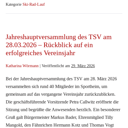
04.07.2026
Kategorie
Ski-Rad-Lauf
Jahreshauptversammlung
des
Jahreshauptversammlung des TSV am
TSV
28.03.2026 – Rückblick auf ein
am
erfolgreiches Vereinsjahr
28.03.2026
–
Katharina Wörmann
|
Veröffentlicht am
29. März 2026
Rückblick
auf
Bei der Jahreshauptversammlung des TSV am 28. März 2026
ein
versammelten sich rund 40 Mitglieder im Sportheim, um
erfolgreiches
gemeinsam auf das vergangene Vereinsjahr zurückzublicken.
Vereinsjahr
Die geschäftsführende Vorsitzende Petra Callwitz eröffnete die
Sitzung und begrüßte die Anwesenden herzlich. Ein besonderer
Gruß galt Bürgermeister Markus Bader, Ehrenmitglied Tilly
Mangold, den Fähnrichen Hermann Kotz und Thomas Vogt