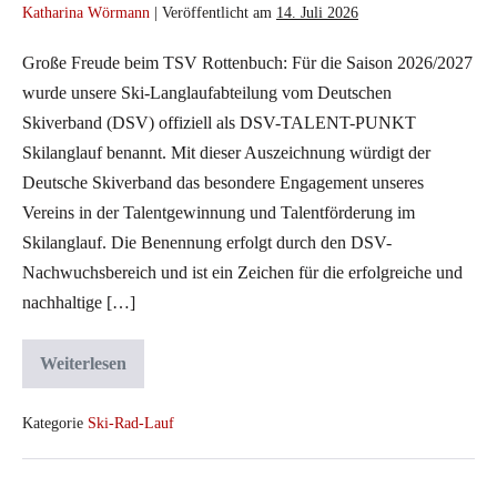
Katharina Wörmann
|
Veröffentlicht am
14. Juli 2026
Skilanglauf
2026/2027
Große Freude beim TSV Rottenbuch: Für die Saison 2026/2027
ausgezeichnet
wurde unsere Ski-Langlaufabteilung vom Deutschen
Skiverband (DSV) offiziell als DSV-TALENT-PUNKT
Skilanglauf benannt. Mit dieser Auszeichnung würdigt der
Deutsche Skiverband das besondere Engagement unseres
Vereins in der Talentgewinnung und Talentförderung im
Skilanglauf. Die Benennung erfolgt durch den DSV-
Nachwuchsbereich und ist ein Zeichen für die erfolgreiche und
nachhaltige […]
Weiterlesen
TSV
Rottenbuch
als
DSV-
Kategorie
Ski-Rad-Lauf
TALENT-
PUNKT
Skilanglauf
2026/2027
Rottenbucher