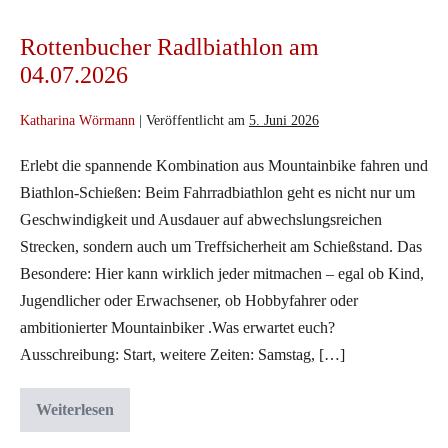
ausgezeichnet
Radlbiathlon
Rottenbucher Radlbiathlon am
am
04.07.2026
04.07.2026
Katharina Wörmann
|
Veröffentlicht am
5. Juni 2026
Erlebt die spannende Kombination aus Mountainbike fahren und
Biathlon-Schießen: Beim Fahrradbiathlon geht es nicht nur um
Geschwindigkeit und Ausdauer auf abwechslungsreichen
Strecken, sondern auch um Treffsicherheit am Schießstand. Das
Besondere: Hier kann wirklich jeder mitmachen – egal ob Kind,
Jugendlicher oder Erwachsener, ob Hobbyfahrer oder
ambitionierter Mountainbiker .Was erwartet euch?
Ausschreibung: Start, weitere Zeiten: Samstag, […]
Weiterlesen
Rottenbucher
Radlbiathlon
am