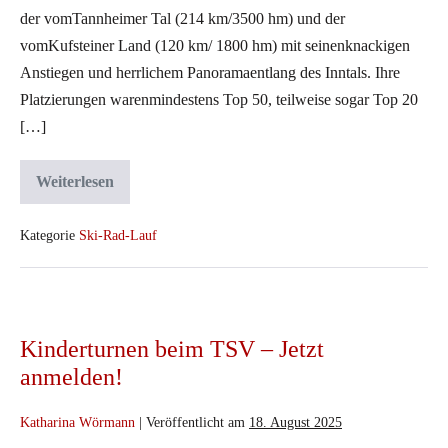
der vomTannheimer Tal (214 km/3500 hm) und der
vomKufsteiner Land (120 km/ 1800 hm) mit seinenknackigen
Anstiegen und herrlichem Panoramaentlang des Inntals. Ihre
Platzierungen warenmindestens Top 50, teilweise sogar Top 20
[…]
Weiterlesen
„Grande
Finale“
von
einer
Kategorie
Ski-Rad-Lauf
sehr
erfolgreichen
Radmarathon-
Saison
Kinderturnen
beim
Kinderturnen beim TSV – Jetzt
TSV
anmelden!
–
Jetzt
Katharina Wörmann
|
Veröffentlicht am
18. August 2025
anmelden!