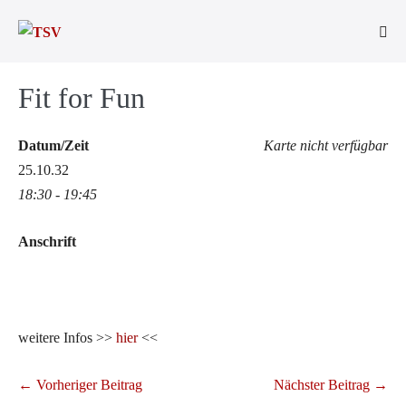
Zum
Inhalt
Men
springen
Scha
Fit for Fun
Datum/Zeit
Karte nicht verfügbar
25.10.32
18:30 - 19:45
Anschrift
weitere Infos >>
hier
<<
Beitragsnavigation
← Vorheriger Beitrag
Nächster Beitrag →