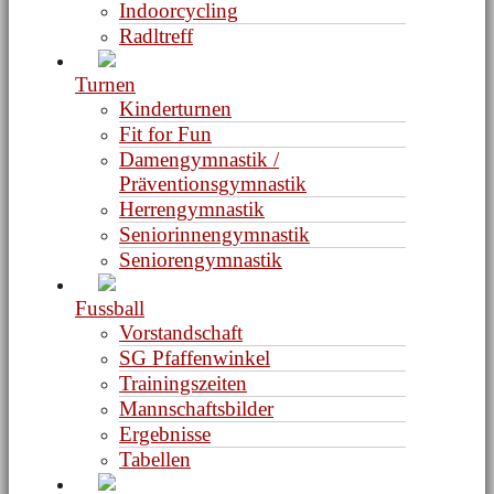
Indoorcycling
Radltreff
Turnen
Kinderturnen
Fit for Fun
Damengymnastik /
Präventionsgymnastik
Herrengymnastik
Seniorinnengymnastik
Seniorengymnastik
Fussball
Vorstandschaft
SG Pfaffenwinkel
Trainingszeiten
Mannschaftsbilder
Ergebnisse
Tabellen