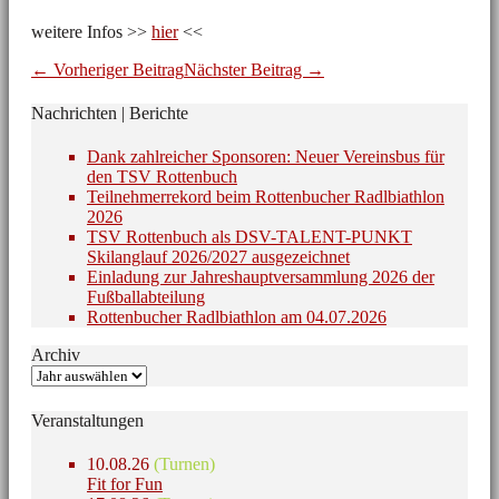
weitere Infos >>
hier
<<
Beitragsnavigation
← Vorheriger Beitrag
Nächster Beitrag →
Nachrichten | Berichte
Dank zahlreicher Sponsoren: Neuer Vereinsbus für
den TSV Rottenbuch
Teilnehmerrekord beim Rottenbucher Radlbiathlon
2026
TSV Rottenbuch als DSV-TALENT-PUNKT
Skilanglauf 2026/2027 ausgezeichnet
Einladung zur Jahreshauptversammlung 2026 der
Fußballabteilung
Rottenbucher Radlbiathlon am 04.07.2026
Archiv
Veranstaltungen
10.08.26
(Turnen)
Fit for Fun