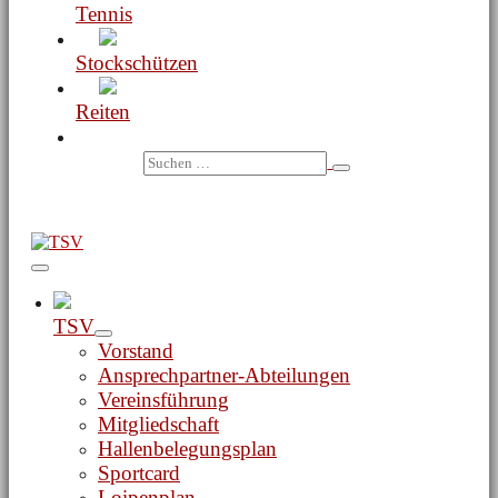
Tennis
Stockschützen
Reiten
Suche-
Schalter
Suchen
nach:
Menü-
Schalter
TSV
Menü-
Vorstand
Schalter
Ansprechpartner-Abteilungen
Vereinsführung
Mitgliedschaft
Hallenbelegungsplan
Sportcard
Loipenplan