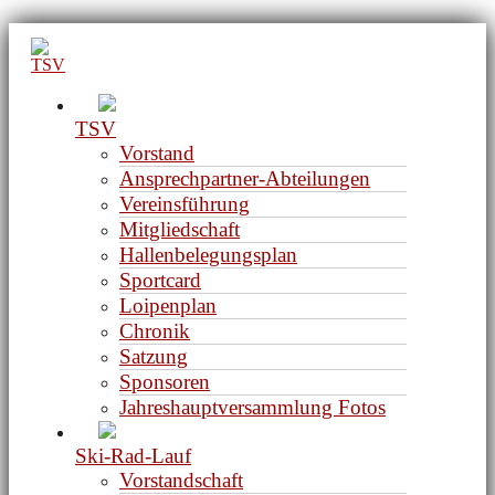
Zum
Inhalt
springen
TSV
Vorstand
Ansprechpartner-Abteilungen
Vereinsführung
Mitgliedschaft
Hallenbelegungsplan
Sportcard
Loipenplan
Chronik
Satzung
Sponsoren
Jahreshauptversammlung Fotos
Ski-Rad-Lauf
Vorstandschaft