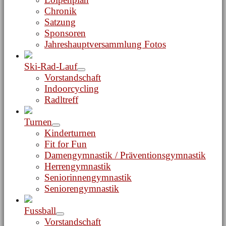
Chronik
Satzung
Sponsoren
Jahreshauptversammlung Fotos
Ski-Rad-Lauf
Menü-
Vorstandschaft
Schalter
Indoorcycling
Radltreff
Turnen
Menü-
Kinderturnen
Schalter
Fit for Fun
Damengymnastik / Präventionsgymnastik
Herrengymnastik
Seniorinnengymnastik
Seniorengymnastik
Fussball
Menü-
Vorstandschaft
Schalter