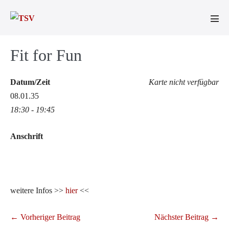
Zum
Inhalt
Men
springen
Scha
Fit for Fun
Datum/Zeit
Karte nicht verfügbar
08.01.35
18:30 - 19:45
Anschrift
weitere Infos >>
hier
<<
Beitragsnavigation
← Vorheriger Beitrag
Nächster Beitrag →