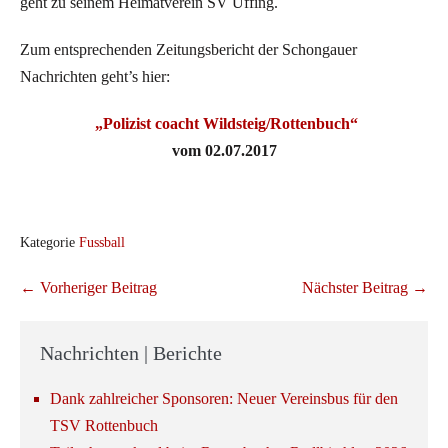
geht zu seinem Heimatverein SV Uffing.
Zum entsprechenden Zeitungsbericht der Schongauer
Nachrichten geht’s hier:
„Polizist coacht Wildsteig/Rottenbuch“
vom 02.07.2017
Kategorie
Fussball
Beitragsnavigation
← Vorheriger Beitrag
Nächster Beitrag →
Nachrichten | Berichte
Dank zahlreicher Sponsoren: Neuer Vereinsbus für den
TSV Rottenbuch